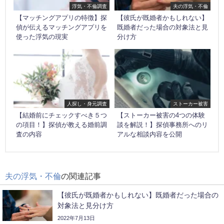
浮気・不倫調査
夫の浮気・不倫
【マッチングアプリの特徴】探
【彼氏が既婚者かもしれない】
偵が伝えるマッチングアプリを
既婚者だった場合の対象法と見
使った浮気の現実
分け方
人探し・身元調査
ストーカー被害
【結婚前にチェックすべき５つ
【ストーカー被害の4つの体験
の項目！】探偵が教える婚前調
談を解説！】探偵事務所へのリ
査の内容
アルな相談内容を公開
夫の浮気・不倫
の関連記事
【彼氏が既婚者かもしれない】既婚者だった場合の
対象法と見分け方
2022年7月13日