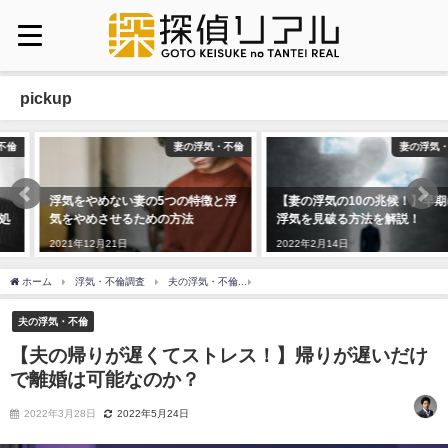
pickup
妻の浮気・不倫
妻の浮気・不倫
浮気をやめない妻の5つの特徴と浮
【妻の浮気の10の兆候！】早期に
気をやめさせるための方法
浮気を見破る方法を解説！
2021年12月21日
2022年2月14日
ホーム
浮気・不倫調査
夫の浮気・不倫
【夫の帰りが遅くてストレス！】帰りが
夫の浮気・不倫
【夫の帰りが遅くてストレス！】帰りが遅いだけ
で離婚は可能なのか？
2022年3月28日
2022年5月24日